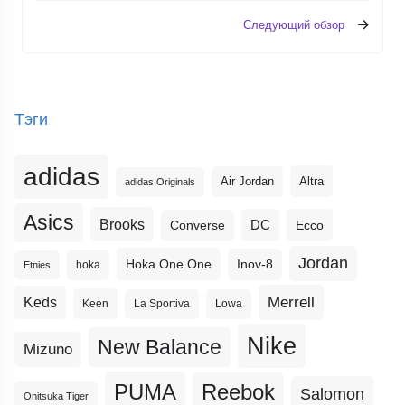
Следующий обзор
Тэги
adidas
Altra
Air Jordan
adidas Originals
Asics
Brooks
DC
Ecco
Converse
Jordan
Hoka One One
Inov-8
hoka
Etnies
Merrell
Keds
Keen
La Sportiva
Lowa
Nike
New Balance
Mizuno
PUMA
Reebok
Salomon
Onitsuka Tiger