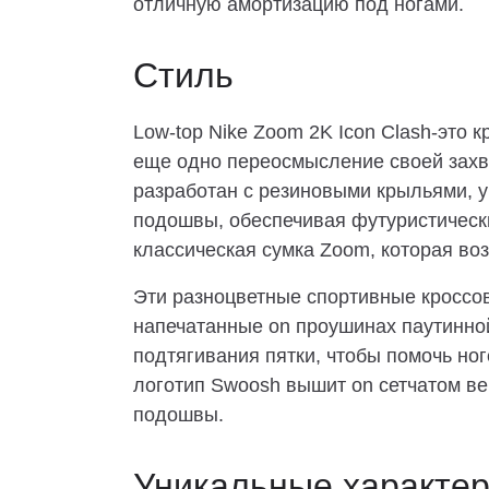
отличную амортизацию под ногами.
Стиль
Low-top Nike Zoom 2K Icon Clash-это к
еще одно переосмысление своей зах
разработан с резиновыми крыльями, у
подошвы, обеспечивая футуристический
классическая сумка Zoom, которая во
Эти разноцветные спортивные кроссов
напечатанные on проушинах паутинно
подтягивания пятки, чтобы помочь ноге
логотип Swoosh вышит on сетчатом ве
подошвы.
Уникальные характер