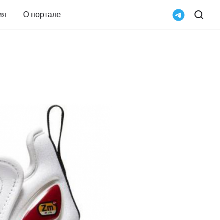
ия
О портале