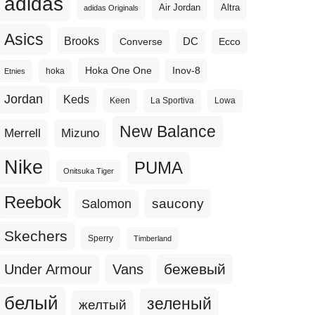
adidas
Altra
Air Jordan
adidas Originals
Asics
Brooks
DC
Ecco
Converse
Hoka One One
Inov-8
hoka
Etnies
Jordan
Keds
Keen
La Sportiva
Lowa
New Balance
Merrell
Mizuno
Nike
PUMA
Onitsuka Tiger
Reebok
Salomon
saucony
Skechers
Sperry
Timberland
бежевый
Under Armour
Vans
белый
зеленый
желтый