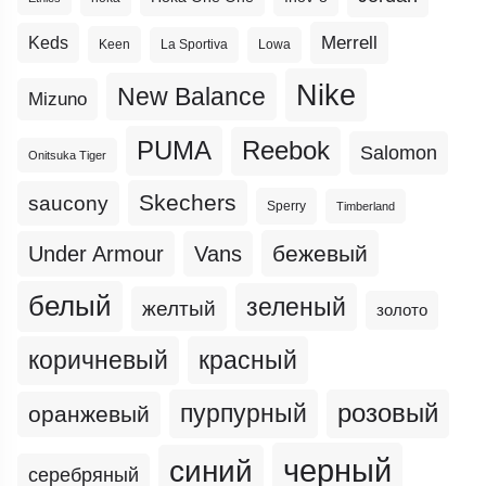
Merrell
Keds
Keen
La Sportiva
Lowa
Nike
New Balance
Mizuno
PUMA
Reebok
Salomon
Onitsuka Tiger
Skechers
saucony
Sperry
Timberland
бежевый
Under Armour
Vans
белый
зеленый
желтый
золото
коричневый
красный
пурпурный
розовый
оранжевый
черный
синий
серебряный