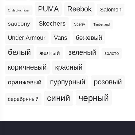
PUMA
Reebok
Salomon
Onitsuka Tiger
Skechers
saucony
Sperry
Timberland
бежевый
Under Armour
Vans
белый
зеленый
желтый
золото
коричневый
красный
пурпурный
розовый
оранжевый
черный
синий
серебряный