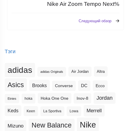
Nike Air Zoom Tempo Next%
Следующий обзор
Тэги
adidas
Altra
Air Jordan
adidas Originals
Asics
Brooks
DC
Ecco
Converse
Jordan
Hoka One One
Inov-8
hoka
Etnies
Merrell
Keds
Keen
La Sportiva
Lowa
Nike
New Balance
Mizuno