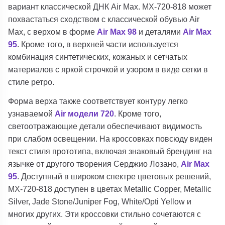
вариант классической ДНК Air Max. MX-720-818 может
похвастаться сходством с классической обувью Air
Max, с верхом в форме
Air Max 98
и деталями
Air Max
95
. Кроме того, в верхней части используется
комбинация синтетических, кожаных и сетчатых
материалов с яркой строчкой и узором в виде сетки в
стиле ретро.
Форма верха также соответствует контуру легко
узнаваемой
Air модели 720
. Кроме того,
светоотражающие детали обеспечивают видимость
при слабом освещении. На кроссовках повсюду виден
текст стиля прототипа, включая знаковый брендинг на
язычке от другого творения Серджио Лозано,
Air Max
95
. Доступный в широком спектре цветовых решений,
MX-720-818 доступен в цветах Metallic Copper, Metallic
Silver, Jade Stone/Juniper Fog, White/Opti Yellow и
многих других. Эти кроссовки стильно сочетаются с