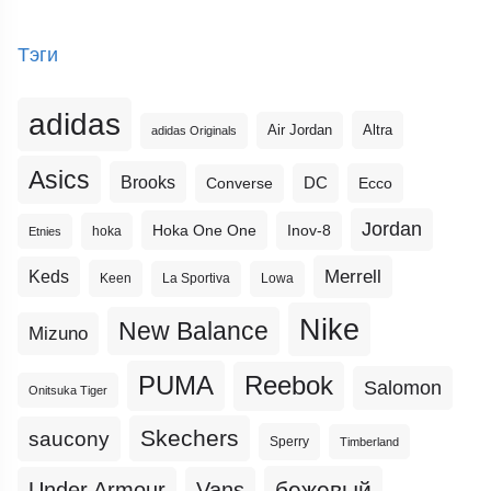
Тэги
adidas
Altra
Air Jordan
adidas Originals
Asics
Brooks
DC
Ecco
Converse
Jordan
Hoka One One
Inov-8
hoka
Etnies
Merrell
Keds
Keen
La Sportiva
Lowa
Nike
New Balance
Mizuno
PUMA
Reebok
Salomon
Onitsuka Tiger
Skechers
saucony
Sperry
Timberland
бежевый
Under Armour
Vans