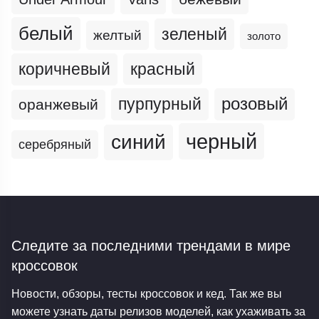
белый
зеленый
желтый
золото
коричневый
красный
пурпурный
розовый
оранжевый
черный
синий
серебряный
Следите за последними трендами
в мире
кроссовок
Новости, обзоры, тесты кроссовок и кед. Так же вы
можете узнать даты релизов моделей, как ухаживать за