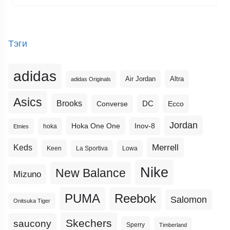
Тэги
adidas
Altra
Air Jordan
adidas Originals
Asics
Brooks
DC
Ecco
Converse
Jordan
Hoka One One
Inov-8
hoka
Etnies
Merrell
Keds
Keen
La Sportiva
Lowa
Nike
New Balance
Mizuno
PUMA
Reebok
Salomon
Onitsuka Tiger
Skechers
saucony
Sperry
Timberland