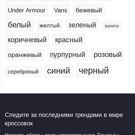
бежевый
Under Armour
Vans
белый
зеленый
желтый
золото
коричневый
красный
пурпурный
розовый
оранжевый
черный
синий
серебряный
Следите за последними трендами
в мире
кроссовок
Новости, обзоры, тесты кроссовок и кед. Так же вы