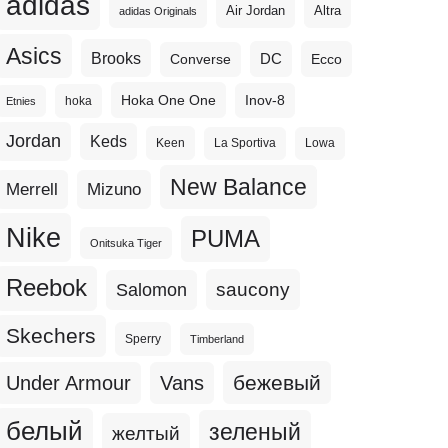
adidas
Altra
Air Jordan
adidas Originals
Asics
Brooks
DC
Ecco
Converse
Hoka One One
Inov-8
hoka
Etnies
Jordan
Keds
Keen
La Sportiva
Lowa
New Balance
Merrell
Mizuno
Nike
PUMA
Onitsuka Tiger
Reebok
Salomon
saucony
Skechers
Sperry
Timberland
бежевый
Under Armour
Vans
белый
зеленый
желтый