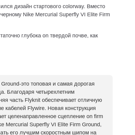
лся дизайн стартового colorway. Вместо
рному Nike Mercurial Superfly VI Elite Firm
таточно глубока on твердой почве, как
irm Ground-это топовая и самая дорогая
ода. Благодаря четырехлетним
я часть Flyknit обеспечивает отличную
ие кабелей Flywire. Новая конструкция
ет целенаправленное сцепление on firm
e Mercurial Superfly VI Elite Firm Ground,
лать его лучшим скоростным шипом на