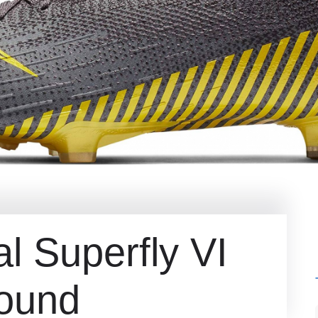
l Superfly VI
round