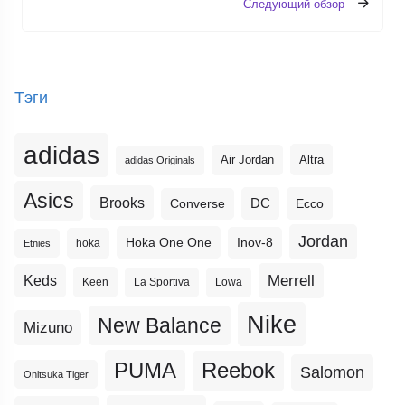
Следующий обзор
Тэги
adidas
Altra
Air Jordan
adidas Originals
Asics
Brooks
DC
Ecco
Converse
Jordan
Hoka One One
Inov-8
hoka
Etnies
Merrell
Keds
Keen
La Sportiva
Lowa
Nike
New Balance
Mizuno
PUMA
Reebok
Salomon
Onitsuka Tiger