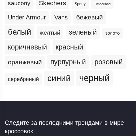
Skechers
saucony
Sperry
Timberland
бежевый
Under Armour
Vans
белый
зеленый
желтый
золото
коричневый
красный
пурпурный
розовый
оранжевый
черный
синий
серебряный
Следите за последними трендами
в мире
кроссовок