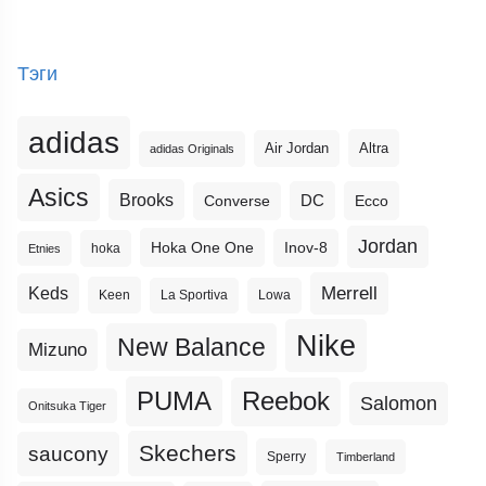
Тэги
adidas
Altra
Air Jordan
adidas Originals
Asics
Brooks
DC
Ecco
Converse
Jordan
Hoka One One
Inov-8
hoka
Etnies
Merrell
Keds
Keen
La Sportiva
Lowa
Nike
New Balance
Mizuno
PUMA
Reebok
Salomon
Onitsuka Tiger
Skechers
saucony
Sperry
Timberland