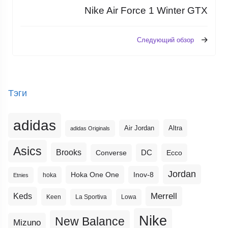
Nike Air Force 1 Winter GTX
Следующий обзор
Тэги
adidas
Altra
Air Jordan
adidas Originals
Asics
Brooks
DC
Ecco
Converse
Jordan
Hoka One One
Inov-8
hoka
Etnies
Merrell
Keds
Keen
La Sportiva
Lowa
Nike
New Balance
Mizuno