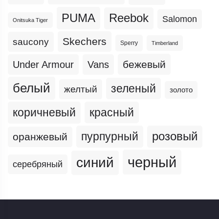
PUMA
Reebok
Salomon
Onitsuka Tiger
Skechers
saucony
Sperry
Timberland
бежевый
Under Armour
Vans
белый
зеленый
желтый
золото
коричневый
красный
пурпурный
розовый
оранжевый
черный
синий
серебряный