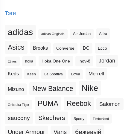
Тэги
adidas
Altra
Air Jordan
adidas Originals
Asics
Brooks
DC
Ecco
Converse
Jordan
Hoka One One
Inov-8
hoka
Etnies
Merrell
Keds
Keen
La Sportiva
Lowa
Nike
New Balance
Mizuno
PUMA
Reebok
Salomon
Onitsuka Tiger
Skechers
saucony
Sperry
Timberland
бежевый
Under Armour
Vans