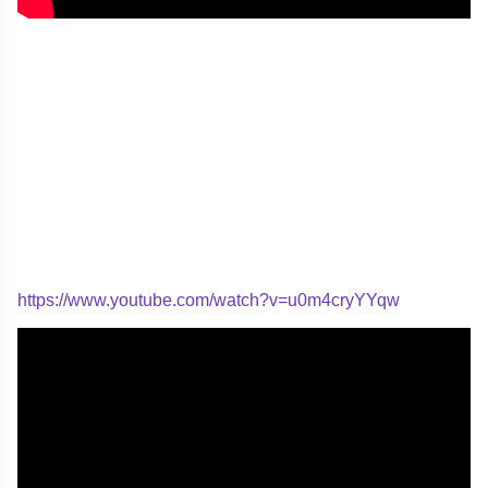
https://www.youtube.com/watch?v=u0m4cryYYqw