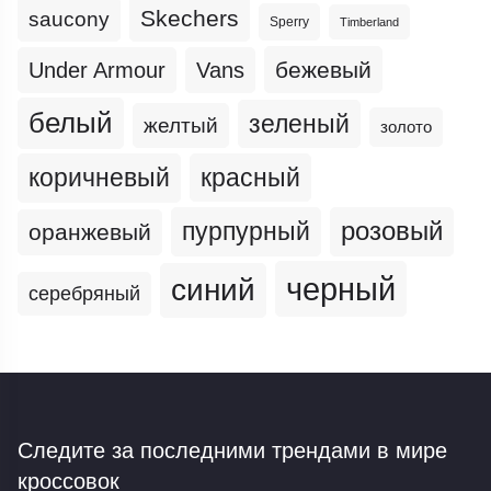
Skechers
saucony
Sperry
Timberland
бежевый
Under Armour
Vans
белый
зеленый
желтый
золото
коричневый
красный
пурпурный
розовый
оранжевый
черный
синий
серебряный
Следите за последними трендами
в мире
кроссовок