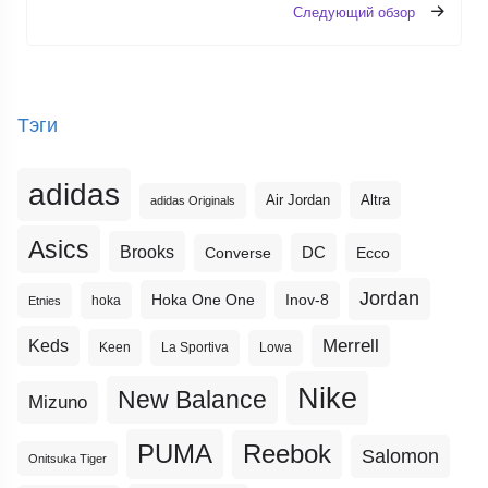
Следующий обзор
Тэги
adidas
Altra
Air Jordan
adidas Originals
Asics
Brooks
DC
Ecco
Converse
Jordan
Hoka One One
Inov-8
hoka
Etnies
Merrell
Keds
Keen
La Sportiva
Lowa
Nike
New Balance
Mizuno
PUMA
Reebok
Salomon
Onitsuka Tiger