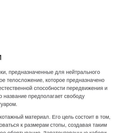
и
вки, предназначенные для нейтрального
кое телосложение, которое предназначено
 естественной способности передвижения и
го название предполагает свободу
туаром.
котажный материал. Его цель состоит в том,
оваться к размерам стопы, создавая таким
ое обертывание. Запатентованные кабели