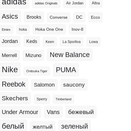
adidas
Altra
Air Jordan
adidas Originals
Asics
Brooks
DC
Ecco
Converse
Hoka One One
Inov-8
hoka
Etnies
Jordan
Keds
Keen
La Sportiva
Lowa
New Balance
Merrell
Mizuno
Nike
PUMA
Onitsuka Tiger
Reebok
Salomon
saucony
Skechers
Sperry
Timberland
бежевый
Under Armour
Vans
белый
зеленый
желтый