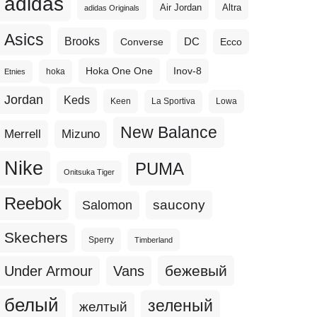
adidas
Altra
Air Jordan
adidas Originals
Asics
Brooks
DC
Ecco
Converse
Hoka One One
Inov-8
hoka
Etnies
Jordan
Keds
Keen
La Sportiva
Lowa
New Balance
Merrell
Mizuno
Nike
PUMA
Onitsuka Tiger
Reebok
Salomon
saucony
Skechers
Sperry
Timberland
бежевый
Under Armour
Vans
белый
зеленый
желтый