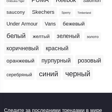
Salomon
Onitsuka Tiger
Skechers
saucony
Sperry
Timberland
бежевый
Under Armour
Vans
белый
зеленый
желтый
золото
коричневый
красный
пурпурный
розовый
оранжевый
черный
синий
серебряный
Следите за последними трендами
в мире