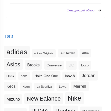
Следующий обзор
Тэги
adidas
Altra
Air Jordan
adidas Originals
Asics
Brooks
DC
Ecco
Converse
Jordan
Hoka One One
Inov-8
hoka
Etnies
Merrell
Keds
Keen
La Sportiva
Lowa
Nike
New Balance
Mizuno
PUMA
Reebok