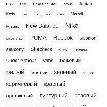
Jordan
Hoka One One
Inov-8
hoka
Etnies
Merrell
Keds
Keen
La Sportiva
Lowa
Nike
New Balance
Mizuno
PUMA
Reebok
Salomon
Onitsuka Tiger
Skechers
saucony
Sperry
Timberland
бежевый
Under Armour
Vans
белый
зеленый
желтый
золото
коричневый
красный
пурпурный
розовый
оранжевый