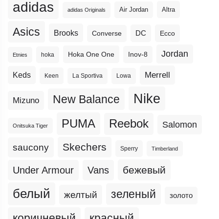
adidas
Altra
Air Jordan
adidas Originals
Asics
Brooks
DC
Ecco
Converse
Jordan
Hoka One One
Inov-8
hoka
Etnies
Merrell
Keds
Keen
La Sportiva
Lowa
Nike
New Balance
Mizuno
PUMA
Reebok
Salomon
Onitsuka Tiger
Skechers
saucony
Sperry
Timberland
бежевый
Under Armour
Vans
белый
зеленый
желтый
золото
коричневый
красный