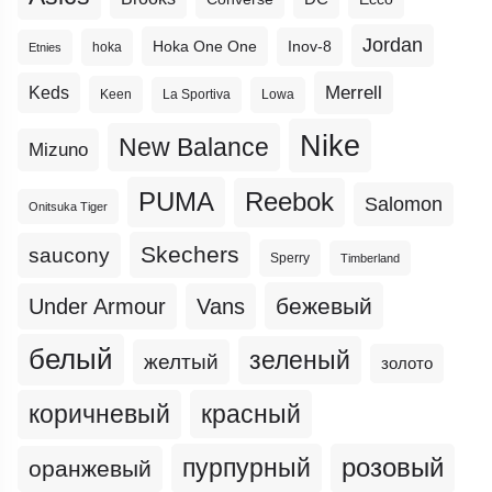
Jordan
Hoka One One
Inov-8
hoka
Etnies
Merrell
Keds
Keen
La Sportiva
Lowa
Nike
New Balance
Mizuno
PUMA
Reebok
Salomon
Onitsuka Tiger
Skechers
saucony
Sperry
Timberland
бежевый
Under Armour
Vans
белый
зеленый
желтый
золото
коричневый
красный
пурпурный
розовый
оранжевый