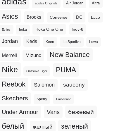
adidas
Altra
Air Jordan
adidas Originals
Asics
Brooks
DC
Ecco
Converse
Hoka One One
Inov-8
hoka
Etnies
Jordan
Keds
Keen
La Sportiva
Lowa
New Balance
Merrell
Mizuno
Nike
PUMA
Onitsuka Tiger
Reebok
Salomon
saucony
Skechers
Sperry
Timberland
бежевый
Under Armour
Vans
белый
зеленый
желтый