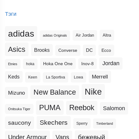
Тэги
adidas
Altra
Air Jordan
adidas Originals
Asics
Brooks
DC
Ecco
Converse
Jordan
Hoka One One
Inov-8
hoka
Etnies
Merrell
Keds
Keen
La Sportiva
Lowa
Nike
New Balance
Mizuno
PUMA
Reebok
Salomon
Onitsuka Tiger
Skechers
saucony
Sperry
Timberland
бежевый
Under Armour
Vans