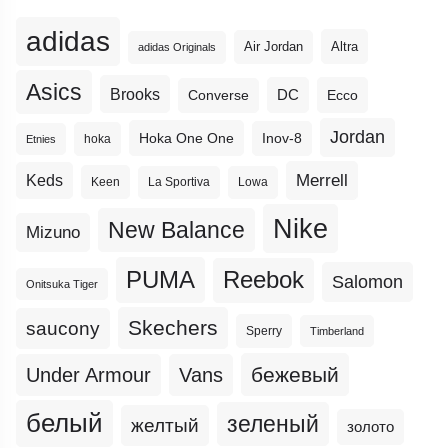
adidas
Altra
Air Jordan
adidas Originals
Asics
Brooks
DC
Ecco
Converse
Jordan
Hoka One One
Inov-8
hoka
Etnies
Merrell
Keds
Keen
La Sportiva
Lowa
Nike
New Balance
Mizuno
PUMA
Reebok
Salomon
Onitsuka Tiger
Skechers
saucony
Sperry
Timberland
бежевый
Under Armour
Vans
белый
зеленый
желтый
золото