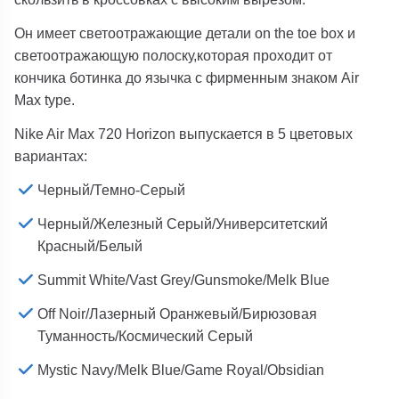
Он имеет светоотражающие детали on the toe box и
светоотражающую полоску,которая проходит от
кончика ботинка до язычка с фирменным знаком Air
Max type.
Nike Air Max 720 Horizon выпускается в 5 цветовых
вариантах:
Черный/Темно-Серый
Черный/Железный Серый/Университетский
Красный/Белый
Summit White/Vast Grey/Gunsmoke/Melk Blue
Off Noir/Лазерный Оранжевый/Бирюзовая
Туманность/Космический Серый
Mystic Navy/Melk Blue/Game Royal/Obsidian