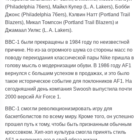
(Philadelphia 76ers), Майкл Купер (L. A. Lakers), Бобби
Джонс (Philadelphia 76ers), Кэлвин Натт (Portland Trail
Blazers), Микал Томпсон (Portland Trail Blazers) и
Джамаал Уилкс (L. A. Lakers).
ВВС-1 были прекращены в 1984 году по неизвестной
причине. Но из-за огромного шума со стороны масс по
поводу переиздания классической пары Nike пришла в
голову мысль о модернизации обуви. В 1986 году AF1
вернулся с большим успехом в продажах, и это было
такое историческое событие для поклонников AF1. На
сегодняшний день компания Swoosh выпустила почти
2000 версий Air Force 1.
ВВС-1 смогли революционизировать игру для
баскетболистов по всему миру. Кроме того, он успешно
прошел путь к тому, чтобы быть признанным обычным
кроссовком. Хип-хоп культура смогла принять стиль
AF1 и включила его в свой образ жизни.