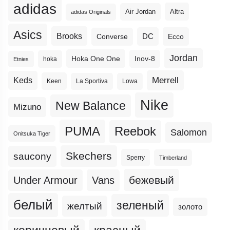
adidas
Altra
Air Jordan
adidas Originals
Asics
Brooks
DC
Ecco
Converse
Jordan
Hoka One One
Inov-8
hoka
Etnies
Merrell
Keds
Keen
La Sportiva
Lowa
Nike
New Balance
Mizuno
PUMA
Reebok
Salomon
Onitsuka Tiger
Skechers
saucony
Sperry
Timberland
бежевый
Under Armour
Vans
белый
зеленый
желтый
золото