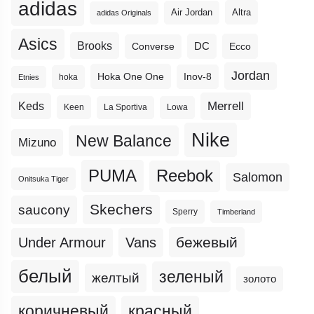
adidas
Altra
Air Jordan
adidas Originals
Asics
Brooks
DC
Ecco
Converse
Jordan
Hoka One One
Inov-8
hoka
Etnies
Merrell
Keds
Keen
La Sportiva
Lowa
Nike
New Balance
Mizuno
PUMA
Reebok
Salomon
Onitsuka Tiger
Skechers
saucony
Sperry
Timberland
бежевый
Under Armour
Vans
белый
зеленый
желтый
золото
коричневый
красный