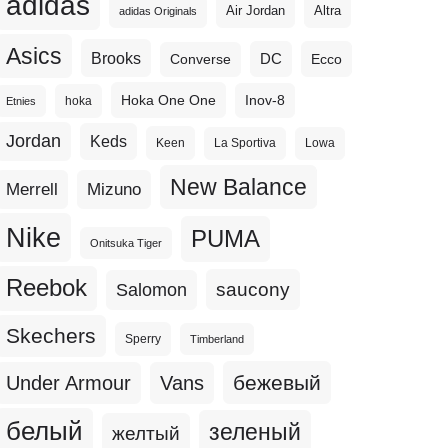
adidas
Altra
Air Jordan
adidas Originals
Asics
Brooks
DC
Ecco
Converse
Hoka One One
Inov-8
hoka
Etnies
Jordan
Keds
Keen
La Sportiva
Lowa
New Balance
Merrell
Mizuno
Nike
PUMA
Onitsuka Tiger
Reebok
Salomon
saucony
Skechers
Sperry
Timberland
бежевый
Under Armour
Vans
белый
зеленый
желтый