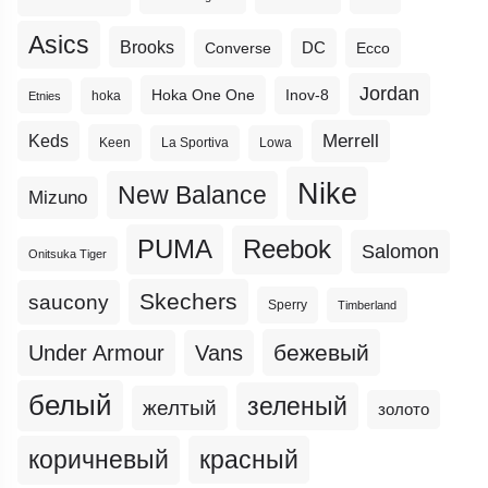
Asics
Brooks
DC
Ecco
Converse
Jordan
Hoka One One
Inov-8
hoka
Etnies
Merrell
Keds
Keen
La Sportiva
Lowa
Nike
New Balance
Mizuno
PUMA
Reebok
Salomon
Onitsuka Tiger
Skechers
saucony
Sperry
Timberland
бежевый
Under Armour
Vans
белый
зеленый
желтый
золото
коричневый
красный