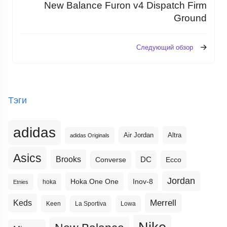
New Balance Furon v4 Dispatch Firm
Ground
Следующий обзор
Тэги
adidas
Altra
Air Jordan
adidas Originals
Asics
Brooks
DC
Ecco
Converse
Jordan
Hoka One One
Inov-8
hoka
Etnies
Merrell
Keds
Keen
La Sportiva
Lowa