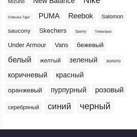
Nike
New Balance
Mizuno
PUMA
Reebok
Salomon
Onitsuka Tiger
Skechers
saucony
Sperry
Timberland
бежевый
Under Armour
Vans
белый
зеленый
желтый
золото
коричневый
красный
пурпурный
розовый
оранжевый
черный
синий
серебряный