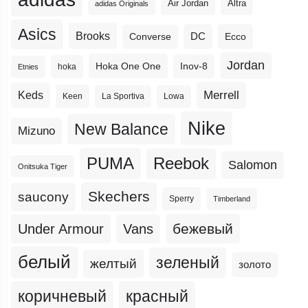
Altra
Air Jordan
adidas Originals
Asics
Brooks
DC
Ecco
Converse
Jordan
Hoka One One
Inov-8
hoka
Etnies
Merrell
Keds
Keen
La Sportiva
Lowa
Nike
New Balance
Mizuno
PUMA
Reebok
Salomon
Onitsuka Tiger
Skechers
saucony
Sperry
Timberland
бежевый
Under Armour
Vans
белый
зеленый
желтый
золото
коричневый
красный