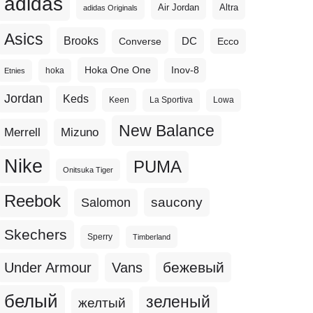
adidas
Altra
Air Jordan
adidas Originals
Asics
Brooks
DC
Ecco
Converse
Hoka One One
Inov-8
hoka
Etnies
Jordan
Keds
Keen
La Sportiva
Lowa
New Balance
Merrell
Mizuno
Nike
PUMA
Onitsuka Tiger
Reebok
Salomon
saucony
Skechers
Sperry
Timberland
бежевый
Under Armour
Vans
белый
зеленый
желтый