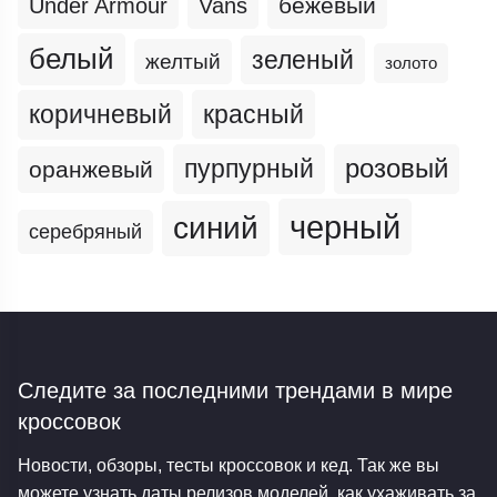
бежевый
Under Armour
Vans
белый
зеленый
желтый
золото
коричневый
красный
пурпурный
розовый
оранжевый
черный
синий
серебряный
Следите за последними трендами
в мире
кроссовок
Новости, обзоры, тесты кроссовок и кед. Так же вы
можете узнать даты релизов моделей, как ухаживать за