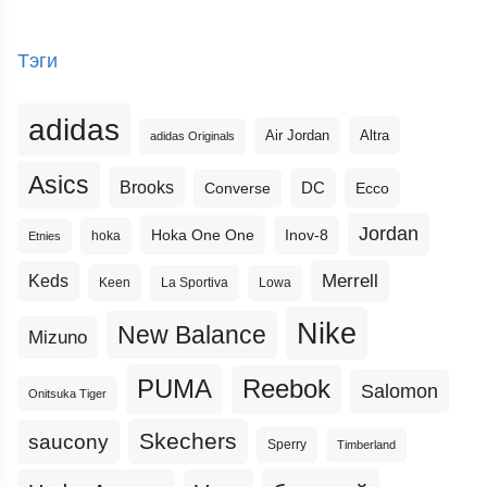
Тэги
adidas
Altra
Air Jordan
adidas Originals
Asics
Brooks
DC
Ecco
Converse
Jordan
Hoka One One
Inov-8
hoka
Etnies
Merrell
Keds
Keen
La Sportiva
Lowa
Nike
New Balance
Mizuno
PUMA
Reebok
Salomon
Onitsuka Tiger
Skechers
saucony
Sperry
Timberland