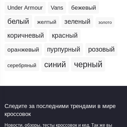
бежевый
Under Armour
Vans
белый
зеленый
желтый
золото
коричневый
красный
пурпурный
розовый
оранжевый
черный
синий
серебряный
Следите за последними трендами
в мире
кроссовок
Новости, обзоры, тесты кроссовок и кед. Так же вы