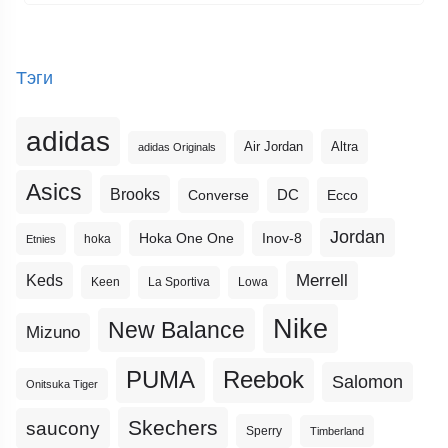
Тэги
adidas
Altra
Air Jordan
adidas Originals
Asics
Brooks
DC
Ecco
Converse
Jordan
Hoka One One
Inov-8
hoka
Etnies
Merrell
Keds
Keen
La Sportiva
Lowa
Nike
New Balance
Mizuno
PUMA
Reebok
Salomon
Onitsuka Tiger
Skechers
saucony
Sperry
Timberland