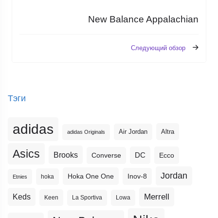
New Balance Appalachian
Следующий обзор
Тэги
adidas
Altra
Air Jordan
adidas Originals
Asics
Brooks
DC
Ecco
Converse
Jordan
Hoka One One
Inov-8
hoka
Etnies
Merrell
Keds
Keen
La Sportiva
Lowa