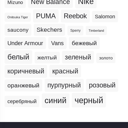
Nike
New Balance
Mizuno
PUMA
Reebok
Salomon
Onitsuka Tiger
Skechers
saucony
Sperry
Timberland
бежевый
Under Armour
Vans
белый
зеленый
желтый
золото
коричневый
красный
пурпурный
розовый
оранжевый
черный
синий
серебряный