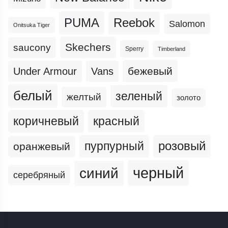
PUMA
Reebok
Salomon
Onitsuka Tiger
Skechers
saucony
Sperry
Timberland
бежевый
Under Armour
Vans
белый
зеленый
желтый
золото
коричневый
красный
пурпурный
розовый
оранжевый
черный
синий
серебряный