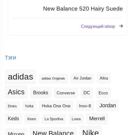
New Balance 520 Hairy Suede
Следующий обзор
Тэги
adidas
Altra
Air Jordan
adidas Originals
Asics
Brooks
DC
Ecco
Converse
Jordan
Hoka One One
Inov-8
hoka
Etnies
Merrell
Keds
Keen
La Sportiva
Lowa
Nike
New Balance
Mizuno