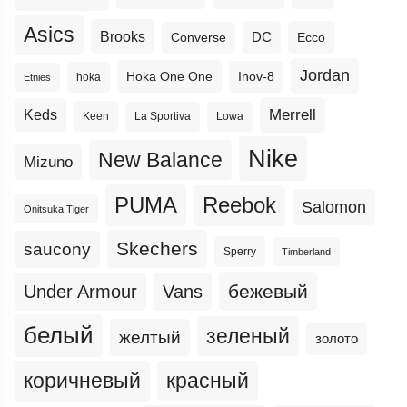
Asics
Brooks
DC
Ecco
Converse
Jordan
Hoka One One
Inov-8
hoka
Etnies
Merrell
Keds
Keen
La Sportiva
Lowa
Nike
New Balance
Mizuno
PUMA
Reebok
Salomon
Onitsuka Tiger
Skechers
saucony
Sperry
Timberland
бежевый
Under Armour
Vans
белый
зеленый
желтый
золото
коричневый
красный