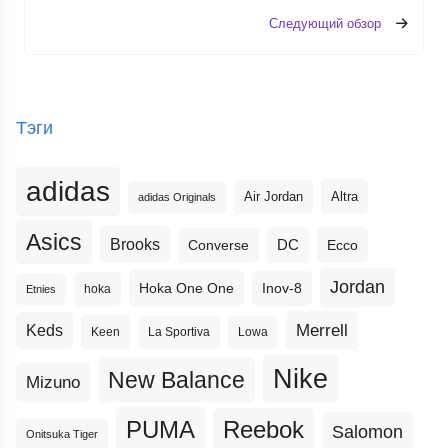
Следующий обзор
Тэги
adidas
Altra
Air Jordan
adidas Originals
Asics
Brooks
DC
Ecco
Converse
Jordan
Hoka One One
Inov-8
hoka
Etnies
Merrell
Keds
Keen
La Sportiva
Lowa
Nike
New Balance
Mizuno
PUMA
Reebok
Salomon
Onitsuka Tiger