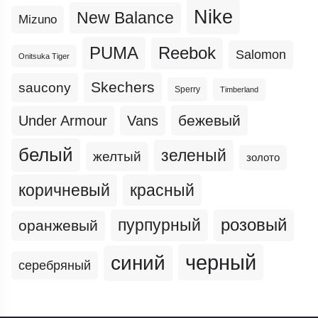
Nike
New Balance
Mizuno
PUMA
Reebok
Salomon
Onitsuka Tiger
Skechers
saucony
Sperry
Timberland
бежевый
Under Armour
Vans
белый
зеленый
желтый
золото
коричневый
красный
пурпурный
розовый
оранжевый
черный
синий
серебряный