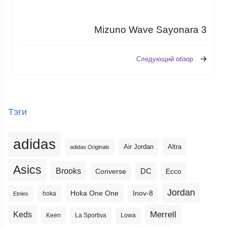
Mizuno Wave Sayonara 3
Следующий обзор
Тэги
adidas
Altra
Air Jordan
adidas Originals
Asics
Brooks
DC
Ecco
Converse
Jordan
Hoka One One
Inov-8
hoka
Etnies
Merrell
Keds
Keen
La Sportiva
Lowa