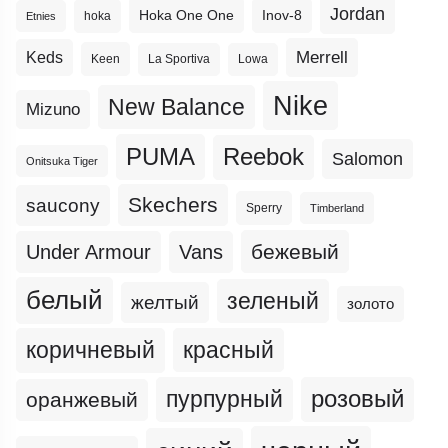
Jordan
Hoka One One
Inov-8
hoka
Etnies
Merrell
Keds
Keen
La Sportiva
Lowa
Nike
New Balance
Mizuno
PUMA
Reebok
Salomon
Onitsuka Tiger
Skechers
saucony
Sperry
Timberland
бежевый
Under Armour
Vans
белый
зеленый
желтый
золото
коричневый
красный
пурпурный
розовый
оранжевый