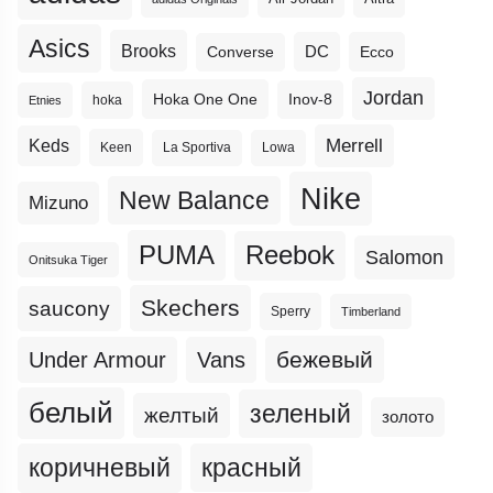
Asics
Brooks
DC
Ecco
Converse
Jordan
Hoka One One
Inov-8
hoka
Etnies
Merrell
Keds
Keen
La Sportiva
Lowa
Nike
New Balance
Mizuno
PUMA
Reebok
Salomon
Onitsuka Tiger
Skechers
saucony
Sperry
Timberland
бежевый
Under Armour
Vans
белый
зеленый
желтый
золото
коричневый
красный