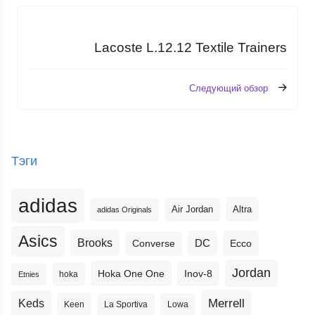
Lacoste L.12.12 Textile Trainers
Следующий обзор
Тэги
adidas
Altra
Air Jordan
adidas Originals
Asics
Brooks
DC
Ecco
Converse
Jordan
Hoka One One
Inov-8
hoka
Etnies
Merrell
Keds
Keen
La Sportiva
Lowa