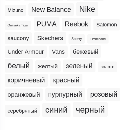
Nike
New Balance
Mizuno
PUMA
Reebok
Salomon
Onitsuka Tiger
Skechers
saucony
Sperry
Timberland
бежевый
Under Armour
Vans
белый
зеленый
желтый
золото
коричневый
красный
пурпурный
розовый
оранжевый
черный
синий
серебряный