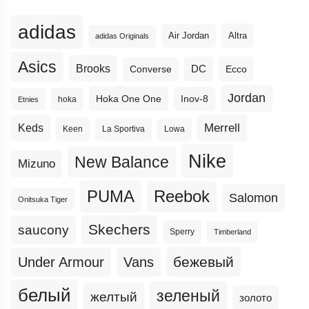
adidas
Altra
Air Jordan
adidas Originals
Asics
Brooks
DC
Ecco
Converse
Jordan
Hoka One One
Inov-8
hoka
Etnies
Merrell
Keds
Keen
La Sportiva
Lowa
Nike
New Balance
Mizuno
PUMA
Reebok
Salomon
Onitsuka Tiger
Skechers
saucony
Sperry
Timberland
бежевый
Under Armour
Vans
белый
зеленый
желтый
золото