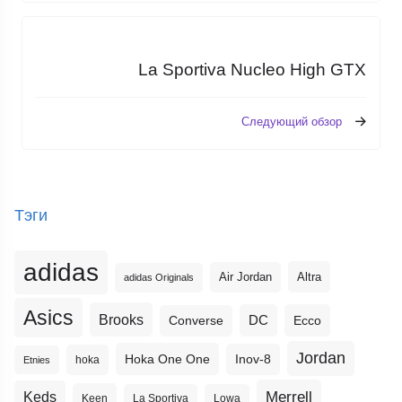
La Sportiva Nucleo High GTX
Следующий обзор
Тэги
adidas
Altra
Air Jordan
adidas Originals
Asics
Brooks
DC
Ecco
Converse
Jordan
Hoka One One
Inov-8
hoka
Etnies
Merrell
Keds
Keen
La Sportiva
Lowa