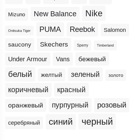
Nike
New Balance
Mizuno
PUMA
Reebok
Salomon
Onitsuka Tiger
Skechers
saucony
Sperry
Timberland
бежевый
Under Armour
Vans
белый
зеленый
желтый
золото
коричневый
красный
пурпурный
розовый
оранжевый
черный
синий
серебряный