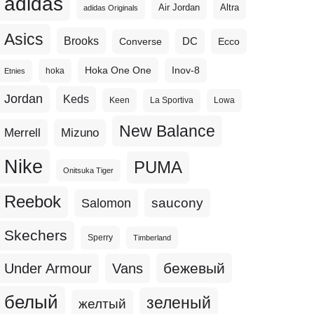
adidas
Altra
Air Jordan
adidas Originals
Asics
Brooks
DC
Ecco
Converse
Hoka One One
Inov-8
hoka
Etnies
Jordan
Keds
Keen
La Sportiva
Lowa
New Balance
Merrell
Mizuno
Nike
PUMA
Onitsuka Tiger
Reebok
Salomon
saucony
Skechers
Sperry
Timberland
бежевый
Under Armour
Vans
белый
зеленый
желтый