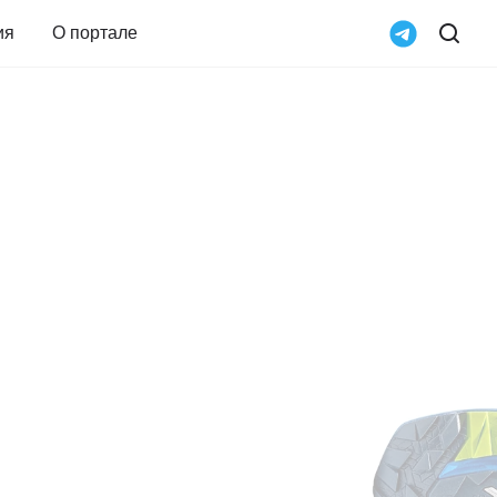
ия
О портале