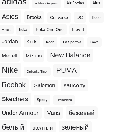
adidas
Altra
Air Jordan
adidas Originals
Asics
Brooks
DC
Ecco
Converse
Hoka One One
Inov-8
hoka
Etnies
Jordan
Keds
Keen
La Sportiva
Lowa
New Balance
Merrell
Mizuno
Nike
PUMA
Onitsuka Tiger
Reebok
Salomon
saucony
Skechers
Sperry
Timberland
бежевый
Under Armour
Vans
белый
зеленый
желтый