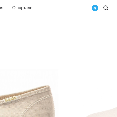
ия
О портале