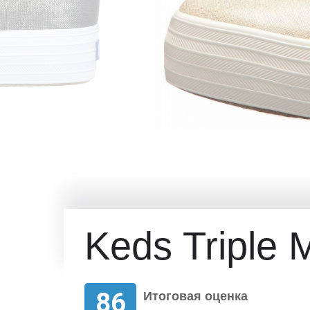
Keds Triple M
86
Итоговая оценка