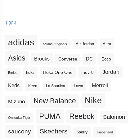
Тэги
adidas
Altra
Air Jordan
adidas Originals
Asics
Brooks
DC
Ecco
Converse
Jordan
Hoka One One
Inov-8
hoka
Etnies
Merrell
Keds
Keen
La Sportiva
Lowa
Nike
New Balance
Mizuno
PUMA
Reebok
Salomon
Onitsuka Tiger
Skechers
saucony
Sperry
Timberland