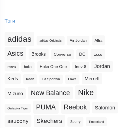
Тэги
adidas
Altra
Air Jordan
adidas Originals
Asics
Brooks
DC
Ecco
Converse
Jordan
Hoka One One
Inov-8
hoka
Etnies
Merrell
Keds
Keen
La Sportiva
Lowa
Nike
New Balance
Mizuno
PUMA
Reebok
Salomon
Onitsuka Tiger
Skechers
saucony
Sperry
Timberland