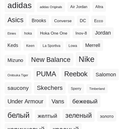
adidas
Altra
Air Jordan
adidas Originals
Asics
Brooks
DC
Ecco
Converse
Jordan
Hoka One One
Inov-8
hoka
Etnies
Merrell
Keds
Keen
La Sportiva
Lowa
Nike
New Balance
Mizuno
PUMA
Reebok
Salomon
Onitsuka Tiger
Skechers
saucony
Sperry
Timberland
бежевый
Under Armour
Vans
белый
зеленый
желтый
золото