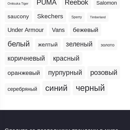
PUMA
Reebok
Salomon
Onitsuka Tiger
Skechers
saucony
Sperry
Timberland
бежевый
Under Armour
Vans
белый
зеленый
желтый
золото
коричневый
красный
пурпурный
розовый
оранжевый
черный
синий
серебряный