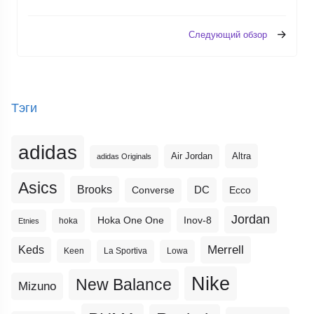
Следующий обзор
Тэги
adidas
Altra
Air Jordan
adidas Originals
Asics
Brooks
DC
Ecco
Converse
Jordan
Hoka One One
Inov-8
hoka
Etnies
Merrell
Keds
Keen
La Sportiva
Lowa
Nike
New Balance
Mizuno