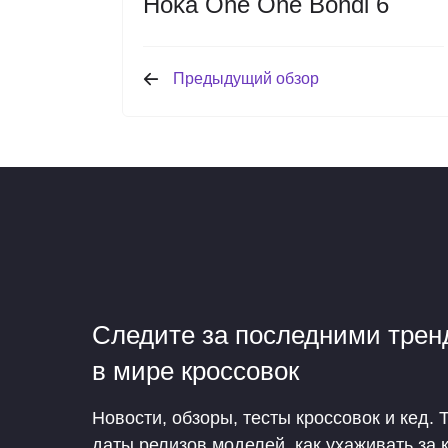
Hoka One One Bondi 6
Предыдущий обзор
Следите за последними тре
в мире кроссовок
Новости, обзоры, тесты кроссовок и кед. 
даты релизов моделей, как ухаживать за 