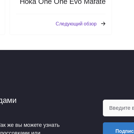
Hoka One One Evo Mafate
Следующий обзор
ндами
Так же вы можете узнать
Подпис
кроссовками или