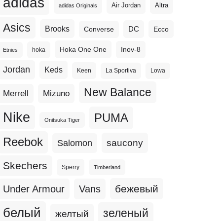
adidas
Altra
Air Jordan
adidas Originals
Asics
Brooks
DC
Ecco
Converse
Hoka One One
Inov-8
hoka
Etnies
Jordan
Keds
Keen
La Sportiva
Lowa
New Balance
Merrell
Mizuno
Nike
PUMA
Onitsuka Tiger
Reebok
Salomon
saucony
Skechers
Sperry
Timberland
бежевый
Under Armour
Vans
белый
зеленый
желтый