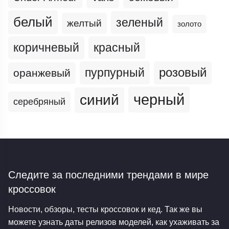
белый
зеленый
желтый
золото
коричневый
красный
пурпурный
розовый
оранжевый
черный
синий
серебряный
Следите за последними трендами
в мире
кроссовок
Новости, обзоры, тесты кроссовок и кед. Так же вы
можете узнать даты релизов моделей, как ухаживать за