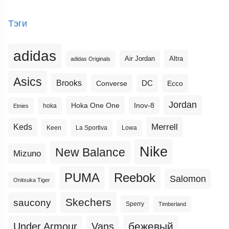
Тэги
adidas
Altra
Air Jordan
adidas Originals
Asics
Brooks
DC
Ecco
Converse
Jordan
Hoka One One
Inov-8
hoka
Etnies
Merrell
Keds
Keen
La Sportiva
Lowa
Nike
New Balance
Mizuno
PUMA
Reebok
Salomon
Onitsuka Tiger
Skechers
saucony
Sperry
Timberland
бежевый
Under Armour
Vans