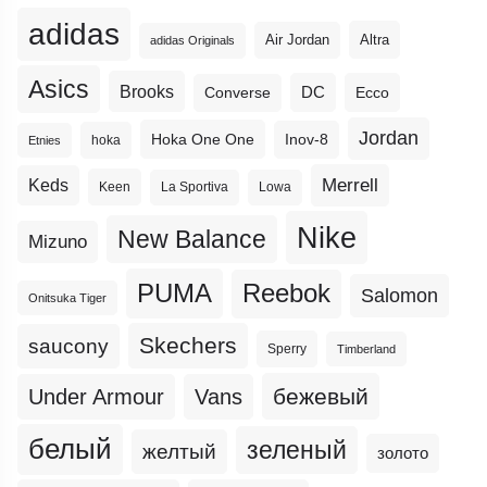
adidas
Altra
Air Jordan
adidas Originals
Asics
Brooks
DC
Ecco
Converse
Jordan
Hoka One One
Inov-8
hoka
Etnies
Merrell
Keds
Keen
La Sportiva
Lowa
Nike
New Balance
Mizuno
PUMA
Reebok
Salomon
Onitsuka Tiger
Skechers
saucony
Sperry
Timberland
бежевый
Under Armour
Vans
белый
зеленый
желтый
золото