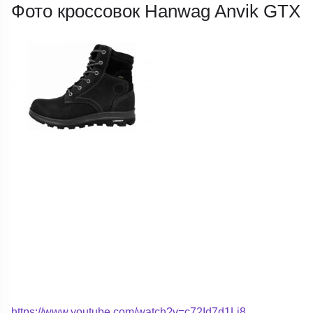
Фото кроссовок Hanwag Anvik GTX
https://www.youtube.com/watch?v=c72Id7d1Li8