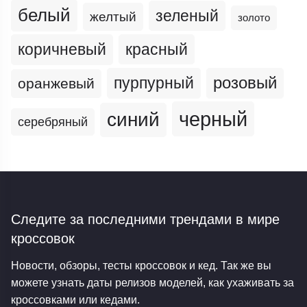
белый
зеленый
желтый
золото
коричневый
красный
пурпурный
розовый
оранжевый
черный
синий
серебряный
Следите за последними трендами
в мире
кроссовок
Новости, обзоры, тесты кроссовок и кед. Так же вы
можете узнать даты релизов моделей, как ухаживать за
кроссовками или кедами.