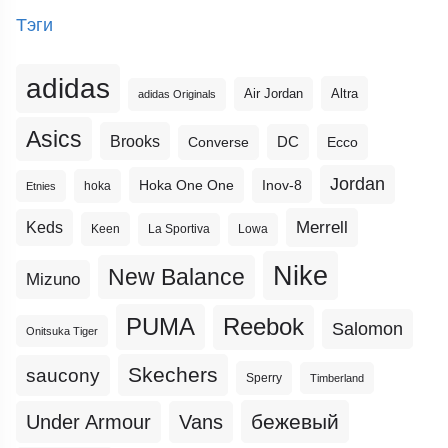
Тэги
adidas
Altra
Air Jordan
adidas Originals
Asics
Brooks
DC
Ecco
Converse
Jordan
Hoka One One
Inov-8
hoka
Etnies
Merrell
Keds
Keen
La Sportiva
Lowa
Nike
New Balance
Mizuno
PUMA
Reebok
Salomon
Onitsuka Tiger
Skechers
saucony
Sperry
Timberland
бежевый
Under Armour
Vans